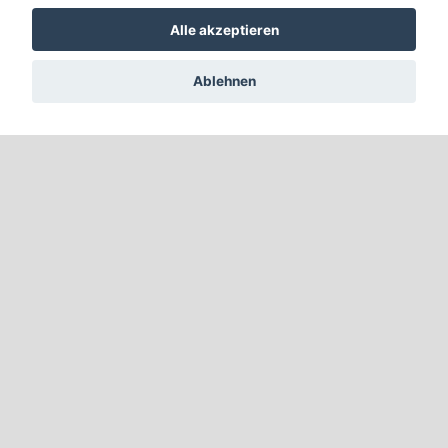
Alle akzeptieren
Ablehnen
Sitemap
Startseite
Vorstellung
Ansprechpartner
Leasing
Service / Wartung
Kontakt
Impressum
Datenschutz
Cookie Einstellungen
Anfahrt
Kontakt
Diermann - Bergsieger GmbH
Bahnhofstraße 34