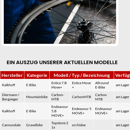
EIN AUSZUG UNSERER AKTUELLEN MODELLE
Hersteller
Kategorie
Modell / Typ / Bezeichnung
Verfüg
Entice 7.B
Entice Move
Allround
Kalkhoff
E-Bike
am Lager
Move+
+
E-Bike
Diermann /
Carbon-
Carbon
Mountainbike
CarbonMTB
am Lager
Bergsieger
MTB
MTB
Endeavour
Endeavour 5
Endeavour
Kalkhoff
E-Bike
5.B
am Lager
MOVE+
MOVE+
MOVE+
Topstone 2
Cannondale
Gravelbike
orchidee
am Lager
1x