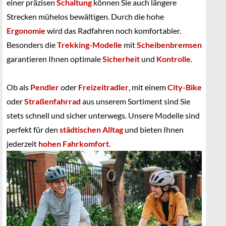
einer präzisen
Schaltung
können Sie auch längere
Strecken mühelos bewältigen. Durch die hohe
Ergonomie
wird das Radfahren noch komfortabler.
Besonders die
Trekking-Modelle
mit
Scheibenbremsen
garantieren Ihnen optimale
Sicherheit
und
Kontrolle
.
Ob als
Pendler
oder
Freizeitradler
, mit einem
City-Bike
oder
Straßenfahrrad
aus unserem Sortiment sind Sie
stets schnell und sicher unterwegs. Unsere Modelle sind
perfekt für den
städtischen Alltag
und bieten Ihnen
jederzeit
hohen Fahrkomfort
.