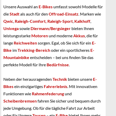
Unsere Auswahl an
E-Bikes
umfasst sowohl Modelle für
die
Stadt
als auch für den
Offroad-Einsatz
. Marken wie
Qwic
,
Raleigh
-
Comfort,
Raleigh-Sport
,
Kalkhoff
,
Univega
sowie
Diermann/Bergsieger
bieten Ihnen
leistungsstarke
Motoren
und moderne
Akkus
, die für
lange
Reichweiten
sorgen. Egal, ob Sie sich für ein
E-
Bike
im
Trekking-Bereich
oder ein sportlicheres
E-
Mountainbike
entscheiden – bei uns finden Sie das
perfekte Modell für Ihre
Bedürfnisse
.
Neben der herausragenden
Technik
bieten unsere
E-
Bikes
ein einzigartiges
Fahrerlebnis
. Mit innovativen
Funktionen wie
Rahmenfederung
und
Scheibenbremsen
fahren Sie sicher und bequem durch
jede Umgebung. Ob für die tägliche Fahrt zur Arbeit
oder für längere
Touren
– ein
E-Bike
bietet Ihnen mehr